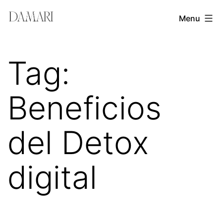
Skip
Damari
Menu
to
Vergara
content
Leadership
Tag:
&
Creativity
Beneficios
Mentor
del Detox
digital