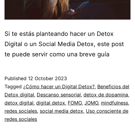
Si te estás planteando hacer un Detox
Digital o un Social Media Detox, este post
te puede servir como una breve guía
Published
12 October 2023
Categorized
Tagged
¿Cómo hacer un Digital Detox?
,
Beneficios del
as
Detox digital
,
Descanso sensorial
,
detox de dopamina
,
Espiritualidad
detox digital
,
digital detox
,
FOMO
,
JOMO
,
mindfulness
,
redes sociales
,
social media detox
,
Uso consciente de
redes sociales