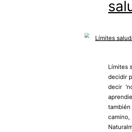
sal
Límites 
decidir 
decir ‘n
aprendie
también 
camino, 
Natural