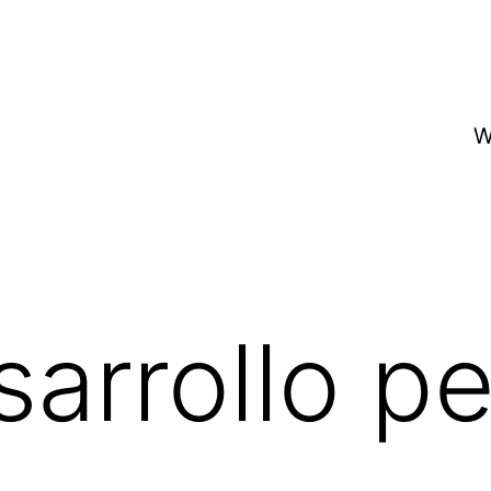
W
sarrollo p