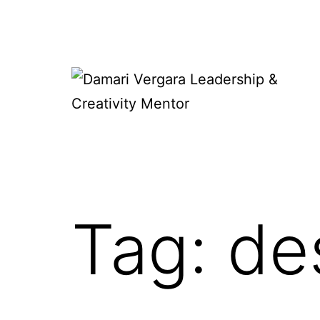
Skip
to
content
Damari
Vergara
Leadership
&
Tag:
de
Creativity
Mentor