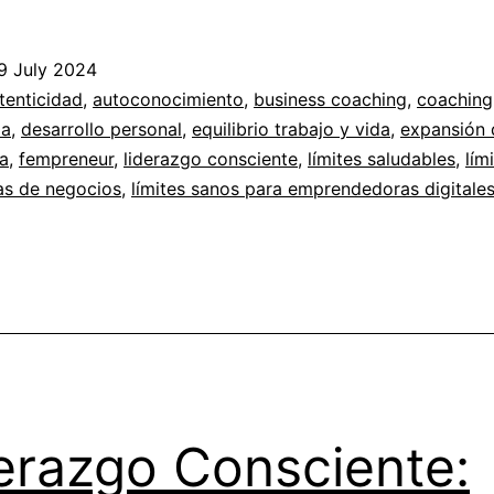
cambió
mi
9 July 2024
vida
ed
tenticidad
,
autoconocimiento
,
business coaching
,
coaching
al
pa
,
desarrollo personal
,
equilibrio trabajo y vida
,
expansión 
imiento
a
,
fempreneur
,
,
liderazgo consciente
,
límites saludables
,
lím
decidir
as de negocios
,
límites sanos para emprendedoras digitale
poner
límites
iento
e
saludables?
erazgo Consciente: