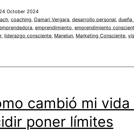
24 October 2024
ed
ach
,
coaching
,
Damari Vergara
,
desarrollo personal
,
dueña
emprendedora
,
emprendimiento
,
emprendimiento conscien
r
,
liderazgo consciente
,
Manelun
,
Marketing Consciente
,
vi
iento
e
mo cambió mi vida 
idir poner límites