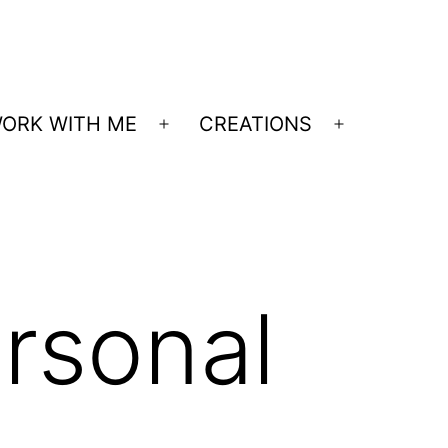
ORK WITH ME
CREATIONS
Open
Open
menu
menu
ersonal