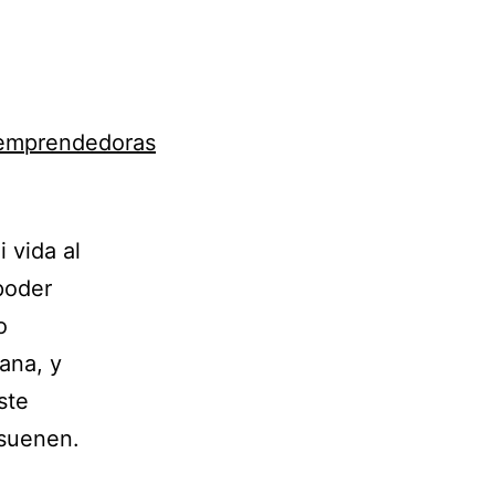
 vida al
poder
o
ana, y
ste
esuenen.