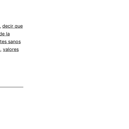
,
decir que
de la
ites sanos
s
,
valores