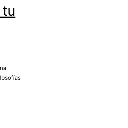
 tu
una
losofías