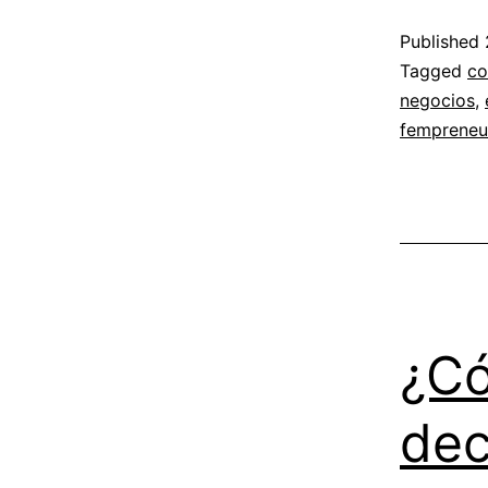
Published
Categoriz
Tagged
co
as
negocios
,
Desarrollo
fempreneu
Personal
,
Emprendim
Conscient
¿Có
dec