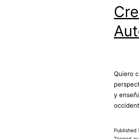
Cre
Aut
Quiero c
perspect
y enseña
occident
Published
Categoriz
Tagged
au