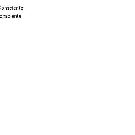
Consciente
,
onsciente