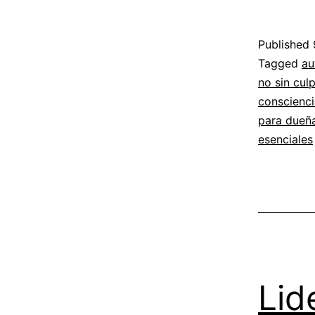
Published
Categoriz
Tagged
au
as
no sin cul
Autoconoc
conscienci
Desarrollo
para dueñ
Personal
esenciales
,
Emprendim
Conscient
Lid