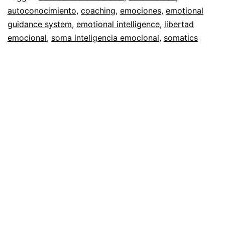
Emociones
as
autoconocimiento
,
coaching
,
emociones
,
emotional
Autoconocimiento
guidance system
,
emotional intelligence
,
,
libertad
|
Desarrollo
emocional
,
soma inteligencia emocional
,
somatics
Sistema
Personal
,
de
Espiritualidad
Guía
Emocional