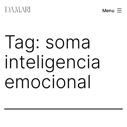
Skip
Damari
Menu
to
Vergara
content
Leadership
Tag:
soma
&
Creativity
inteligencia
Mentor
emocional