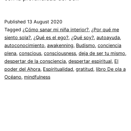
Published
13 August 2020
Categorized
Tagged
¿Cómo sanar mi niña interior?
,
¿Por qué me
as
siento sola?
,
¿Qué es el ego?
,
¿Qué soy?
,
autoayuda
,
Espiritualidad
autoconocimiento
,
awakenning
,
Budismo
,
conciencia
plena
,
conscious
,
consciousness
,
deja de ser tu mismo
,
despertar de la consciencia
,
despertar espiritual
,
El
poder del Ahora
,
Espiritualidad
,
gratitud
,
libro De ola a
Océano
,
mindfulness