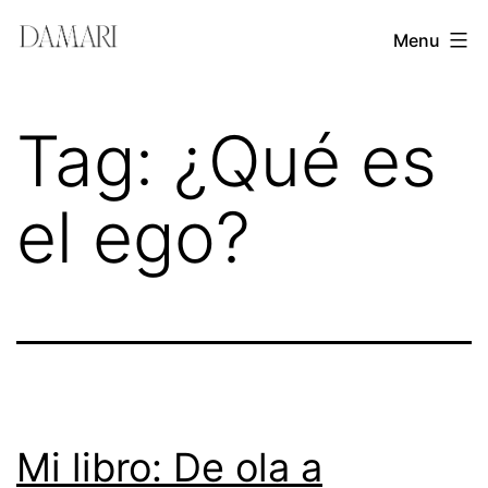
Skip
Damari
Menu
to
Vergara
content
Leadership
Tag:
¿Qué es
&
Creativity
el ego?
Mentor
Mi libro: De ola a