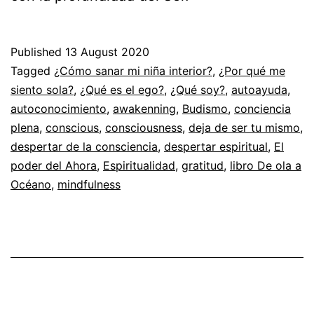
Published
13 August 2020
Categorized
Tagged
¿Cómo sanar mi niña interior?
,
¿Por qué me
as
siento sola?
,
¿Qué es el ego?
,
¿Qué soy?
,
autoayuda
,
Espiritualidad
autoconocimiento
,
awakenning
,
Budismo
,
conciencia
plena
,
conscious
,
consciousness
,
deja de ser tu mismo
,
despertar de la consciencia
,
despertar espiritual
,
El
poder del Ahora
,
Espiritualidad
,
gratitud
,
libro De ola a
Océano
,
mindfulness