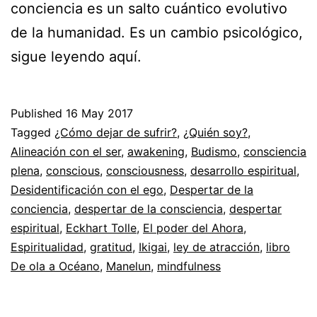
conciencia es un salto cuántico evolutivo
de la humanidad. Es un cambio psicológico,
sigue leyendo aquí.
Published
16 May 2017
Categorized
Tagged
¿Cómo dejar de sufrir?
,
¿Quién soy?
,
as
Alineación con el ser
,
awakening
,
Budismo
,
consciencia
Espiritualidad
plena
,
conscious
,
consciousness
,
desarrollo espiritual
,
Desidentificación con el ego
,
Despertar de la
conciencia
,
despertar de la consciencia
,
despertar
espiritual
,
Eckhart Tolle
,
El poder del Ahora
,
Espiritualidad
,
gratitud
,
Ikigai
,
ley de atracción
,
libro
De ola a Océano
,
Manelun
,
mindfulness