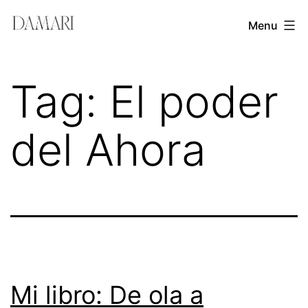
Skip
Damari
Menu
to
Vergara
content
Leadership
Tag:
El poder
&
Creativity
del Ahora
Mentor
Mi libro: De ola a