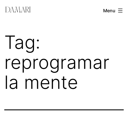
Skip
Damari
Menu
to
Vergara
content
Leadership
Tag:
&
Creativity
reprogramar
Mentor
la mente