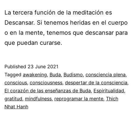
La tercera función de la meditación es
Descansar. Si tenemos heridas en el cuerpo
o en la mente, tenemos que descansar para
que puedan curarse.
Published
23 June 2021
Categorized
Tagged
awakening
,
Buda
,
Budismo
,
consciencia plena
,
as
conscious
,
consciousness
,
despertar de la consciencia
,
Espiritualidad
El corazón de las enseñanzas de Buda
,
Espiritualidad
,
gratitud
,
mindfulness
,
reprogramar la mente
,
Thich
Nhat Hanh