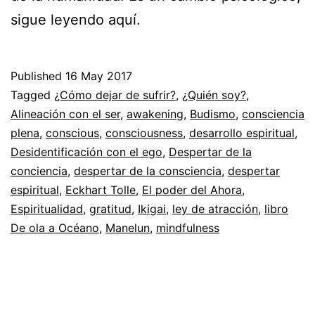
sigue leyendo aquí.
Published
16 May 2017
Categorized
Tagged
¿Cómo dejar de sufrir?
,
¿Quién soy?
,
as
Alineación con el ser
,
awakening
,
Budismo
,
consciencia
Espiritualidad
plena
,
conscious
,
consciousness
,
desarrollo espiritual
,
Desidentificación con el ego
,
Despertar de la
conciencia
,
despertar de la consciencia
,
despertar
espiritual
,
Eckhart Tolle
,
El poder del Ahora
,
Espiritualidad
,
gratitud
,
Ikigai
,
ley de atracción
,
libro
De ola a Océano
,
Manelun
,
mindfulness