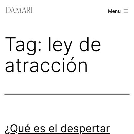
Skip
Damari
Menu
to
Vergara
content
Leadership
Tag:
ley de
&
Creativity
atracción
Mentor
¿Qué es el despertar