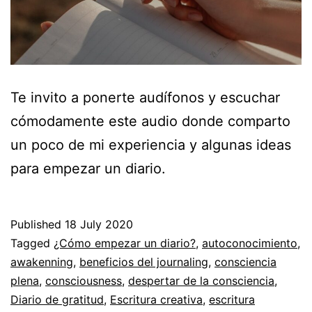
Te invito a ponerte audífonos y escuchar
cómodamente este audio donde comparto
un poco de mi experiencia y algunas ideas
para empezar un diario.
Published
18 July 2020
Categorized
Tagged
¿Cómo empezar un diario?
,
autoconocimiento
,
as
awakenning
,
beneficios del journaling
,
consciencia
Autoconocimiento
plena
,
consciousness
,
,
despertar de la consciencia
,
Espiritualidad
Diario de gratitud
,
Escritura creativa
,
escritura