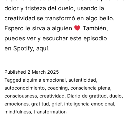
dolor y tristeza del duelo, usando la
creatividad se transformó en algo bello.
Espero le sirva a alguien
También,
puedes ver y escuchar este episodio
en Spotify, aquí.
Published
2 March 2025
Categorized
Tagged
alquimia emocional
,
autenticidad
,
as
autoconocimiento
,
coaching
,
consciencia plena
,
Autoconocimiento
consciousness
,
creatividad
,
,
Diario de gratitud
,
duelo
,
Desarrollo
emociones
,
gratitud
,
grief
,
inteligencia emocional
,
Personal
mindfulness
,
,
transformation
Espiritualidad