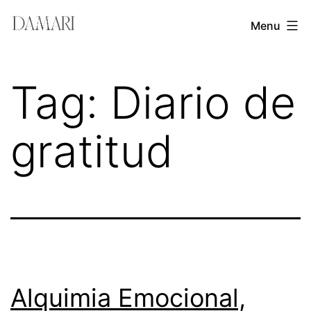
Skip
Damari
Menu
to
Vergara
content
Leadership
Tag:
Diario de
&
Creativity
gratitud
Mentor
Alquimia Emocional,