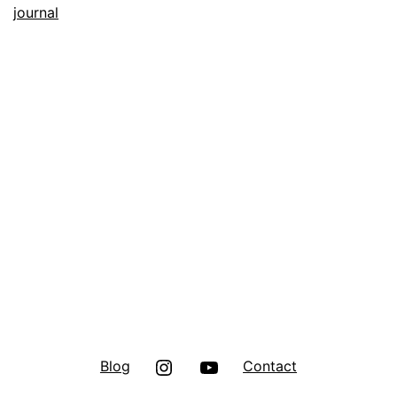
Espiritualidad
journal
Instagram
Youtube
Blog
Contact